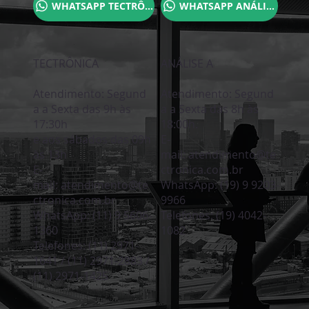
WHATSAPP TECTRÔNICA
WHATSAPP ANÁLISE A
TECTRÔNICA
ANÁLISE A
Atendimento:
Segund
Atendimento:
Segund
a a Sexta das 9h às
a a Sexta das 8h às
17:30h
18:00h.
e aos sábados das 09h
E-
às 13h
mail:
atendimento@te
E-
ctronica.com.br
mail:
atendimento@te
WhatsApp:
(19) 9 9203-
ctronica.com.br
9966
WhatsApp:
(11) 9 5606-
Telefones:
(19) 4042-
1360
1082
Telefones:
(11) 2971-
1641 / (11) 2971-2883 /
(11) 2971-1425