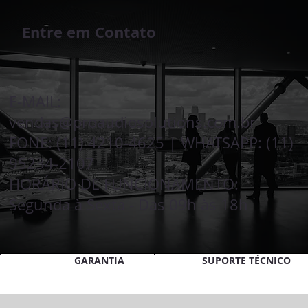
Entre em Contato
E-MAIL:
vendas@proaudiosolutions.com.br
FONE: (11) 4210-4625 | WHATSAPP: (11)
95234-2107
HORÁRIO DE FUNCIONAMENTO:
Segunda à Sexta - Das 09h às 18h
SUPORTE TÉCNICO
GARANTIA