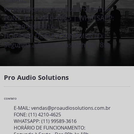
vendas@proaudiosolutions.com.br
FONE: (11) 4210-4625 | WHATSAPP:
(11) 99589-3616
HORÁRIO DE FUNCIONAMENTO:
Segunda à Sexta - Das 09h às 18h
Pro Audio Solutions
CONTATO
E-MAIL:
vendas@proaudiosolutions.com.br
FONE: (11) 4210-4625
WHATSAPP: (11) 99589-3616
HORÁRIO DE FUNCIONAMENTO: